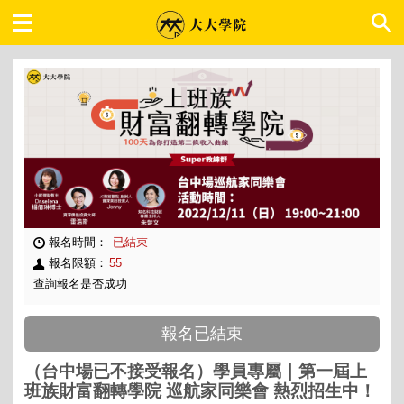
大大學院 職場趨勢
報名時間：
已結束
報名限額：
55
查詢報名是否成功
報名已結束
（台中場已不接受報名）學員專屬｜第一屆上
班族財富翻轉學院 巡航家同樂會 熱烈招生中！