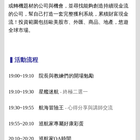
或轉機題材的公司與機會，並尋找能夠創造持續現金流
的公司，幫自己打造一套完整獲利系統，累積財富現金
流！投資範圍包括歐美股市、外匯、商品、地產，悠遊
全球市場。
▍活動流程
19:00~19:10　院長與教練們的開場勉勵
19:10~19:30　星艦迷航 
- 終極二選一
19:30~19:55　航海冒險王 
- 心得分享與講師交流
19:55~20:10　巡航家專屬好康彩蛋
20:10~20:20　巡航家QA時間