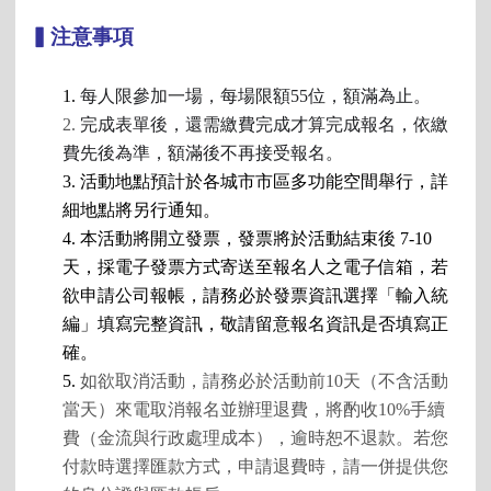
▍注意事項
1.
每人限參加一場，每場限額55位，額滿為止。
2. 
完成表單後，還需繳費完成才算完成報名，依繳
費先後為準，額滿後不再接受報名。
3. 活動地點預計於各城市市區多功能空間舉行，詳
細地點將另行通知。
4. 本活動將開立發票，發票將於活動結束後 7-10 
天，採電子發票方式寄送至報名人之電子信箱，若
欲申請公司報帳，請務必於發票資訊選擇「輸入統
編」填寫完整資訊，敬請留意報名資訊是否填寫正
確。
5. 
如欲取消活動，請務必於活動前10天（不含活動
當天）來電取消報名並辦理退費，將酌收10%手續
費（金流與行政處理成本），逾時恕不退款。若您
付款時選擇匯款方式，申請退費時，請一併提供您