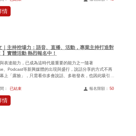
詳情
文｜主持控場力：語音、直播、活動，專業主持打造對
！】實體活動 熱烈報名中！
與表達能力，已成為這時代最重要的能力之一隨著
ouse、Podcast等新興媒體的出現與盛行，說話分享的方式不再
幕上「露臉」，只需看你多會說話、多敢發表，也因此吸引許
...
時間：
已結束
報名限額：
50
詳情