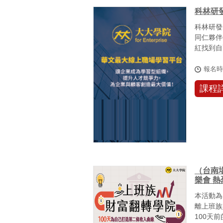
科林研發
科林研發
同仁夥伴
紅找到自
生更富有意
報名
課程
（台南
樂會 
本活動為
離上班族
100天