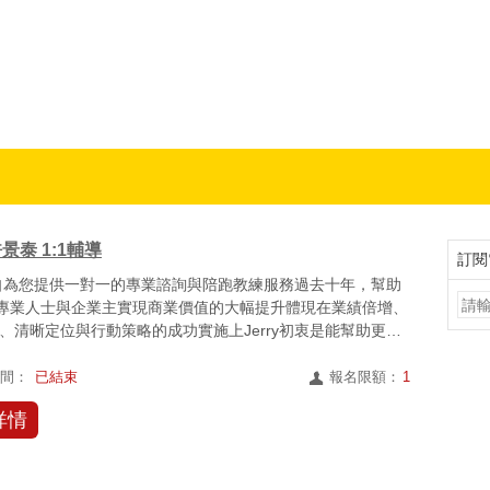
 職場趨勢新觀點
 許景泰 1:1輔導
訂閱
y親自為您提供一對一的專業諮詢與陪跑教練服務過去十年，幫助
位專業人士與企業主實現商業價值的大幅提升體現在業績倍增、
、清晰定位與行動策略的成功實施上Jerry初衷是能幫助更多
時間：
已結束
報名限額：
1
詳情