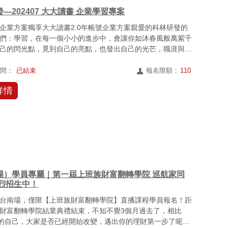
—202407 大大讀書 企業學習專案
企業方案獨享大大讀書2.0年帳號企業方案親愛的科林研發的
們：學習，在每一個小小的進步中，會讓你如沐春風般萬紫千
己的閃光點，覓到自己的亮點，也發出自己的光芒，職涯與人
義...
時間：
已結束
報名限額：
110
詳情
場）學員專屬｜第一屆上班族財富翻轉學院 巡航家同
熱烈招生中！
台南場，僅限【上班族財富翻轉學院】直播課程學員報名！距
財富翻轉學院結業典禮結束，不知不覺3個月過去了，相比
前的自己，大家是否已經開始改變，邁出你的理財第一步了呢？