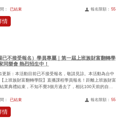
當時...
時間：
已結束
報名限額：
55
詳情
場已不接受報名）學員專屬｜第一屆上班族財富翻轉學
航家同樂會 熱烈招生中！
12.01更新：本活動目前已不接受報名，敬請見諒。本活動為台中
【上班族財富翻轉學院】直播課程學員報名！距離上班族財富
結業典禮結束，不知不覺3個月過去了，相比100天前的自
時間：
已結束
報名限額：
55
詳情