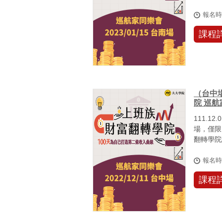
由於疫情，
報名
課程
（台中
院 巡
111.
場，僅限
翻轉學院
己，大...
報名
課程