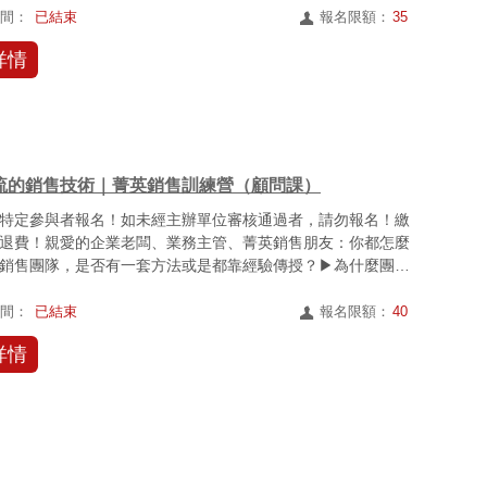
時間：
已結束
報名限額：
35
詳情
流的銷售技術｜菁英銷售訓練營（顧問課）
特定參與者報名！如未經主辦單位審核通過者，請勿報名！繳
退費！親愛的企業老闆、業務主管、菁英銷售朋友：你都怎麼
銷售團隊，是否有一套方法或是都靠經驗傳授？▶︎為什麼團隊
數...
時間：
已結束
報名限額：
40
詳情