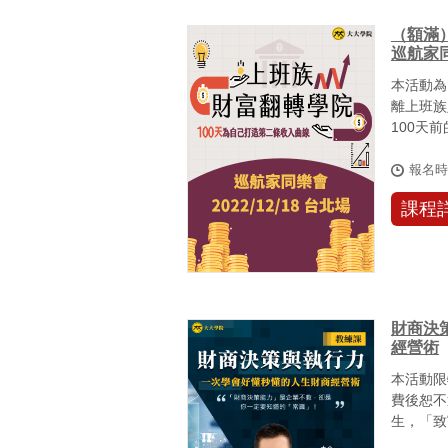
（額滿
巡航家
本活動為
離上班族
100天
由於疫情，
報名
課程
財商決
經營術
本活動限
費後恕不
生，「致
自己有「足