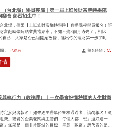
）（台北場）學員專屬｜第一屆上班族財富翻轉學院
同樂會 熱烈招生中！
台北場，僅限【上班族財富翻轉學院】直播課程學員報名！距
財富翻轉學院結業典禮結束，不知不覺3個月過去了，相比
前的自己，大家是否已經開始改變，邁出你的理財第一步了呢？
當時...
時間：
已結束
報名限額：
55
詳情
策與執行力（教練課）｜一次學會好懂秒懂的人生財商
特定參與者報名！如未經主辦單位審核通過者，請勿報名！繳
退費。親愛的企業老闆與主管們：每個人都「想」過好這一
富」無疑是一個非常關鍵的目標，畢竟「致富」所代表的是讓
夠資源...