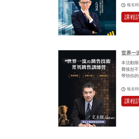
報名
課程
世界一
本活動限
費後恕不
帶領你的
總是只有少
報名
課程