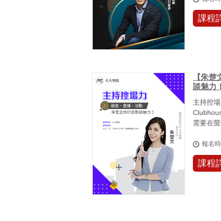
課程
【朱楚
談魅力
主持控場
Clubh
需要在螢
多民眾、甚
報名
課程