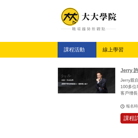
大大學院
課程活動
線上學習
Jerry
Jerr
100多
客戶增長
專業...
報名
課程