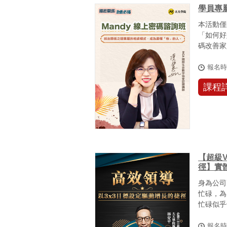
學員專
本活動僅
「如何好
碼改善家
用在自己的
報名
課程
【超級V
徑】實
身為公司
忙碌，為
忙碌似乎
團團轉，卻
報名