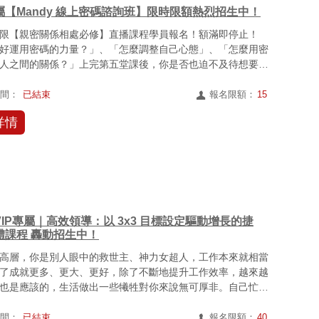
屬【Mandy 線上密碼諮詢班】限時限額熱烈招生中！
限【親密關係相處必修】直播課程學員報名！額滿即停止！
好運用密碼的力量？」、「怎麼調整自己心態」、「怎麼用密
人之間的關係？」上完第五堂課後，你是否也迫不及待想要應
親密關...
時間：
已結束
報名限額：
15
詳情
IP專屬｜高效領導：以 3x3 目標設定驅動增⻑的捷
體課程 轟動招生中！
高層，你是別人眼中的救世主、神力女超人，工作本來就相當
了成就更多、更大、更好，除了不斷地提升工作效率，越來越
也是應該的，生活做出一些犧牲對你來說無可厚非。自己忙得
越來...
時間：
已結束
報名限額：
40