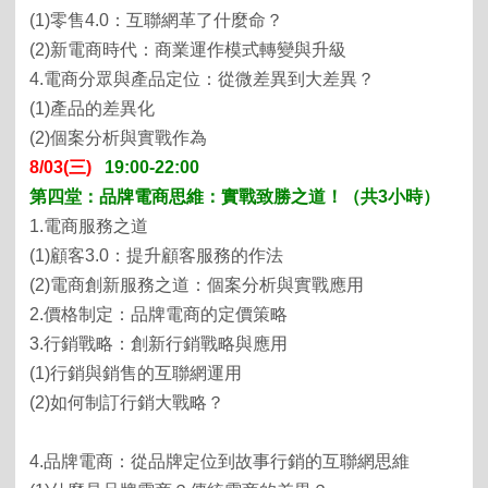
(1)
零售
4.0
：互聯網革了什麼命？
(2)
新電商時代：商業運作模式轉變與升級
4.
電商分眾與產品定位：從微差異到大差異？
(1)
產品的差異化
(2)
個案分析與實戰作為
8/03
(三)
19:00-22:00
第四堂：品牌電商思維：實戰致勝之道！（共
3
小時）
1.
電商服務之道
(1)
顧客
3.0
：提升顧客服務的作法
(2)
電商創新服務之道：個案分析與實戰應用
2.
價格制定：品牌電商的定價策略
3.
行銷戰略：創新行銷戰略與應用
(1)
行銷與銷售的互聯網運用
(2)
如何制訂行銷大戰略？
4.
品牌電商：從品牌定位到故事行銷的互聯網思維