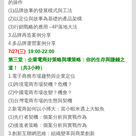
的操作
(1)
品牌故事的發展模式與工法
(2)
以定位與故事為基礎的產品架構
(3)
行銷戰略的應用
–4P
落地大法
3.
品牌再造案例分享
4.
多品牌運營案例分享
7/27
(三)
19:00-22:00
第三堂：企業電商好策略與壞策略：你的生存與賺錢之
道！（共
3
小時）
1.
電子商務市場趨勢與企業定位
(1)
跨境電商市場契機？危機？
(2)
中國電商市場改變？機會？
(3)
台灣電商市場的生態與契機
2.
新電商如何以小搏大：當小蝦米遇上大鯨魚
(1)
先行者契機：個案分析與實戰作為
(2)
後進者策略：個案分析與實戰作為
3.
創新互聯網思維：組織變革與商業創新