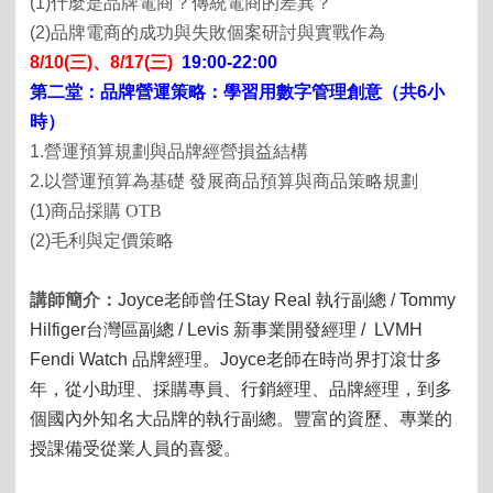
(1)
什麼是品牌電商？傳統電商的差異？
(2)
品牌電商的成功與失敗個案研討與實戰作為
8/10
(三)、8/17(三)
19:00-22:00
第二堂：品牌營運策略：學習用數字管理創意（共
6
小
時）
1.
營運預算規劃與品牌經營損益結構
2.
以營運預算為基礎 發展商品預算與商品策略規劃
(1)
商品採購
OTB
(2)
毛利與定價策略
講師簡介：
Joyce
老師
曾任
Stay Real
執行副總
/ Tommy
Hilfiger
台灣區副總
/ Levis
新事業開發經理
/ LVMH
Fendi Watch
品牌經理。
Joyce
老師在
時
尚界打
滾
廿多
年
，
從
小助理
、
採購專員
、
行
銷經
理
、
品牌
經
理
，
到多
個國內
外知名大品牌的
執
行副
總
。豐富的資歷、專業的
授課備受從業人員的喜愛。