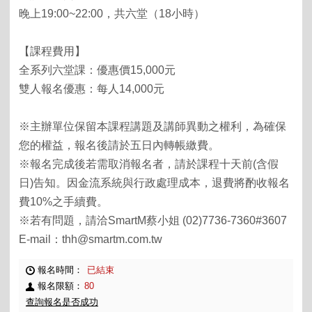
晚上19:00~22:00，共六堂（18小時）
【課程費用】
全系列六堂課：優惠價15,000元
雙人報名優惠：每人14,000元
※主辦單位保留本課程講題及講師異動之權利，為確保
您的權益，報名後請於五日內轉帳繳費。
※報名完成後若需取消報名者，請於課程十天前(含假
日)告知。因金流系統與行政處理成本，退費將酌收報名
費10%之手續費。
※若有問題，請洽SmartM蔡小姐 (02)7736-7360#3607
E-mail：thh@smartm.com.tw
報名時間：
已結束
報名限額：
80
查詢報名是否成功