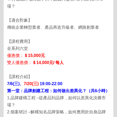
場？
【
適合對象】
傳統企業轉型業者
、產品再造升級者、網路創業者
【
課
程費用】
全系列六堂
優惠價：
＄
15,000
元
雙人優惠價：
＄14,000元/ 每人
【
課
程介紹】
7/6
(三)、
7/20(三)
19:00-22:00
第一堂：品牌創建工程：如何做出差異化？（共
6
小時）
1.
品牌建構工程
–
從產品到品牌，如何以差異化決勝市
場？
2.
個案研討
–
解構知名品牌策略，如何應用於自身品牌