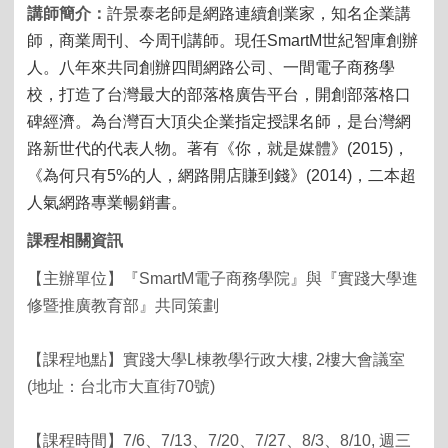
講師簡介：
許景泰老師是網路連續創業家，知名企業講
師，商業周刊、今周刊講師。現任
SmartM
世紀智庫創辦
人。八年來共同創辦四間網路公司、一間電子商務學
校，打造了台灣最大的部落格廣告平台，開創部落格口
碑經濟。為台灣百大頂尖企業指定授課名師
，是台灣網
路新世代的代表人物。著有《你，就是媒體》
(2015)
，
《為何只有
5%
的人，網路開店賺到錢》
(2014)
，二本超
人氣網路專業暢銷書。
課程相關資訊
【主辦單位】『SmartM電子商務學院』與『實踐大學進
修暨推廣教育部』共同策劃
【課程地點】實踐大學L棟教學行政大樓, 2樓大會議室
(地址：台北市大直街70號)
【課程時間】7/6、7/13、7/20、7/27、8/3、8/10, 週三