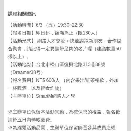
課程相關資訊
【活動時間】6/3 （五）19:30~22:30
【報名日期】即日起，額滿為止（限180人）
【活動形式】 網路人才交流＋快速認識新朋友＋合作媒
合聚會，請記得一定要攜帶足夠的名片喔（建議數量50
張以上）。
【活動地點】台北市松山區復興北路313巷38號
（Dreamer38号）
【報名費用】NT$ 600/人 （內含果汁/紅茶暢飲，外加
一杯啤酒，以及輕食炸物）
【主辦單位】SmartM網路人才學
※主辦單位保留本活動異動，為確保您的權益，報名後
請於五日內轉帳繳費。
※為維繫活動品質，主辦單位保留篩選參與成員之權