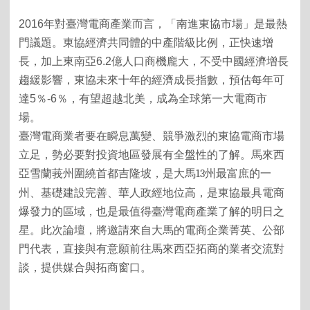
2016
年對臺灣電商產業而言，「南進東協市場」是最熱
門議題。東協經濟共同體的中產階級比例，正快速增
長，加上東南亞
6.2
億人口商機龐大，不受中國經濟增長
趨緩影響，東協未來十年的經濟成長指數，預估每年可
達
5
％
-6
％，有望超越北美，成為全球第一大電商市
場。
臺灣電商業者要在瞬息萬變、競爭激烈的東協電商市場
立足，勢必要對投資地區發展有全盤性的了解。馬來西
亞雪蘭莪州圍繞首都吉隆坡，是大馬
13
州最富庶的一
州、基礎建設完善、華人政經地位高，是東協最具電商
爆發力的區域，也是最值得臺灣電商產業了解的明日之
星。此次論壇，將邀請來自大馬的電商企業菁英、公部
門代表，直接與有意願前往馬來西亞拓商的業者交流對
談，提供媒合與拓商窗口。