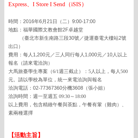
Express、I Store I Send（iSIS）
時間：
2016
年
6
月
21
日（二）
9:00-17:00
地點：福華國際文教會館
2F
卓越堂
（臺北市新生南路三段
30
號／捷運臺電大樓站
2
號
出口）
費用：每人
1,200
元／三人同行每人
1,000
元／
10
人以上
報名（請來電洽詢）
大馬旅臺學生專案（6/1週三截止）：5人以上，每人500
元。請以學校為單位，統一來電洽詢與報名
洽詢電話：
02-77367360
分機
3608
（張小姐）
洽詢時間：週一至週五 09:30～18:00
以上費用，包含精緻午餐與茶點，午餐有葷（雞肉）、
素兩種選擇
【活動主旨】