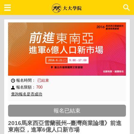
大大學院 職場趨勢
報名時間：
已結束
報名限額：
700
查詢報名是否成功
報名已結束
2016馬來西亞雪蘭莪州--臺灣商業論壇》前進
東南亞，進軍6億人口新市場