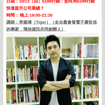
日期：
10/13
（四）
EDM
行銷：如何用
EDM
行銷
快速提升公司業績？
時間：
晚上
19:00-21:30
講師：李振瑋（
Tiger
）（全台最會發電子廣告信
的專家，飛信資訊共同創辦人）