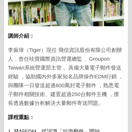
講師介紹：
李振瑋（
Tiger
）現任 飛信資訊股份有限公司創辦
人，曾任哇寶國際資訊營運總監 、
Groupon
Taiwan
系統營運部主管 。具備大量電子郵件發送
經驗 ，協助國內外多家知名品牌操作
EDM
行銷 ，
與團隊一日發送超過
600
萬封電子郵件 ，熟悉電
子郵件相關技術、建置超過
250
台郵件主機 ，擅
長透過數據分析解決大量郵件寄送問題。
課程重點：
1.
發好
EDM
，從認識「垃圾郵件」開始