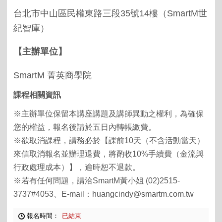
台北市中山區民權東路三段
35
號
14
樓（
SmartM
世
紀智庫）
【主辦單位】
SmartM
菁英商學院
課程相關資訊
※主辦單位保留本講座講題及講師異動之權利，為確保
您的權益，報名後請於五日內轉帳繳費。
※欲取消課程，請務必於【課前10天（不含活動當天）
來信取消報名並辦理退費，將酌收10%手續費（金流與
行政處理成本）】，逾時恕不退款。
※若有任何問題，請洽SmartM黃小姐 (02)2515-
3737#4053、E-mail：huangcindy@smartm.com.tw
報名時間：
已結束