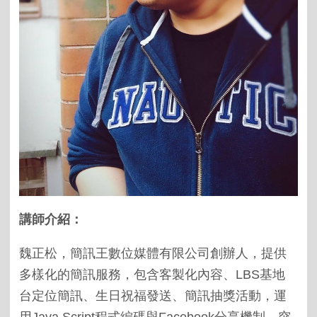
講師介紹：
魏正松，簡訊王數位媒體有限公司創辦人，提供
多樣化的簡訊服務，包含客製化內容、
LBS
基地
台定位簡訊、生日祝福發送、簡訊抽獎活動，運
用
Java Script
程式編碼與
Facebook
分享機制，突