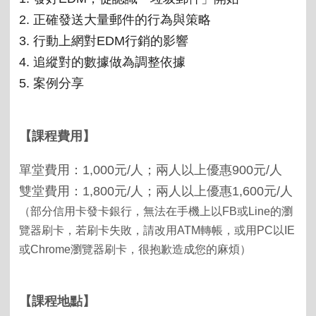
2.
正確發送大量郵件的行為與策略
3.
行動上網對
EDM
行銷的影響
4.
追縱對的數據做為調整依據
5.
案例分享
【課程費用】
單堂費用：
1,000
元
/
人；兩人以上優惠
900
元
/
人
雙堂費用：
1,800
元
/
人；兩人以上優惠
1,600
元
/
人
（部分信用卡發卡銀行，無法在手機上以FB或Line的瀏
覽器刷卡，若刷卡失敗，請改用ATM轉帳，或用PC以IE
或Chrome瀏覽器刷卡，很抱歉造成您的麻煩）
【課程地點】