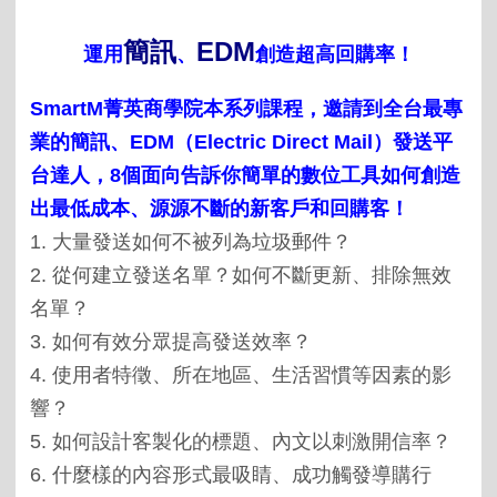
簡訊
EDM
運用
、
創造超高回購率！
SmartM菁英商學院本系列課程，邀請到全台最專
業的簡訊、
EDM
（
Electric Direct Mail
）發送平
台達人，
8
個面向告訴你簡單的數位工具如何創造
出最低成本、源源不斷的新客戶和回購客！
1.
大量發送如何不被列為垃圾郵件？
2.
從何建立發送名單？如何不斷更新、排除無效
名單？
3.
如何有效分眾提高發送效率？
4.
使用者特徵、所在地區、生活習慣等因素的影
響？
5.
如何設計客製化的標題、內文以刺激開信率？
6.
什麼樣的內容形式最吸睛、成功觸發導購行