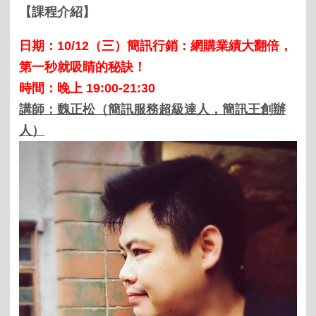
【課程介紹】
日期：
10/12
（三）
簡訊行銷：網購業績大翻倍，
第一秒就吸睛的秘訣！
時間：晚上
19:00-21:30
講師：魏正松（簡訊服務超級達人，簡訊王創辦
人）