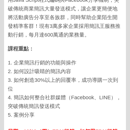
破傳統商業簡訊大量發送模式，讓企業更簡便地
將活動廣告分享至各族群，同時幫助企業陌生開
發精準客群！現有
3
萬多家企業採用簡訊王服務推
動行銷，每月達
600
萬通的業務量。
課程重點：
1.
企業簡訊行銷的功能與操作
2.
如何設計吸睛的簡訊內容
3.
如何創造
30%
以上的回覆率，成功導購一次到
位
4.
簡訊如何整合社群媒體（
Facebook
、
LINE
），
突破傳統簡訊發送模式
5.
案例分享