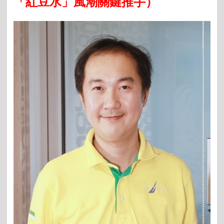
「紅豆水」風潮關鍵推手）