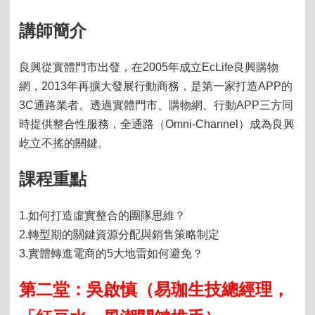
講師簡介
良興從實體門市出發，在2005年成立EcLife良興購物
網，2013年再擴大發展行動商務，是第一家打造APP的
3C通路業者。透過實體門市、購物網、行動APP三方同
時提供整合性服務，全通路（Omni-Channel）成為良興
屹立不搖的關鍵。
課程重點
1.
如何打造虛實整合的團隊思維？
2.
轉型期的關鍵資源分配與銷售策略制定
3.
實體轉進電商的
5
大地雷如何避免？
第二堂：吳啟慎（易珈生技總經理，