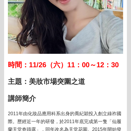
11/26
11：00～12
30
時間：
（六）
：
主題：
美妝市場突圍之道
講師簡介
2011年由化妝品應用科系出身的喬紀穎投入創立綠祚國
際。歷經近一年的研發，於2011年底完成第一隻「仙履
蘭天堂奇蹟露」，同年改名為天堂花園。2015年開始發