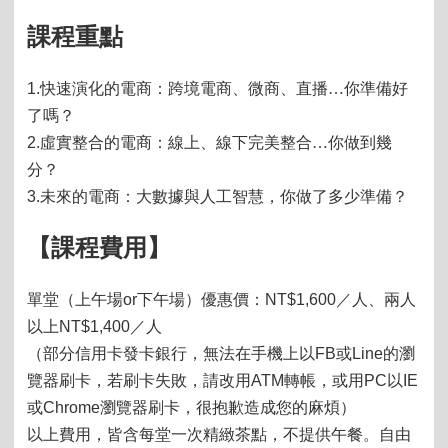
課程重點
1.
快速演化的電商：跨境電商、微商、直播…你準備好
了嗎？
2.
虛實整合的電商：線上、線下完美整合…你做到幾
分？
3.
未來的電商：大數據與人工智慧，你做了多少準備？
【課程費用】
單堂（上午場
or
下午場）優惠價：
NT$1,600
／人、兩人
以上
NT$1,400
／人
（部分信用卡發卡銀行，無法在手機上以
FB
或
Line
的瀏
覽器刷卡，若刷卡失敗，請改用
ATM
轉帳，或用
PC
以
IE
或
Chrome
瀏覽器刷卡，很抱歉造成您的麻煩）
以上費用，皆含每堂一次精緻茶點，不提供午餐。自由