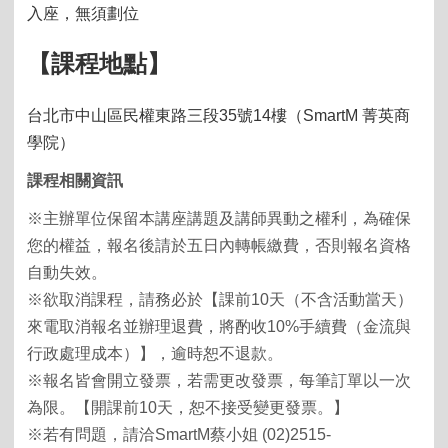
入座，無須劃位
【課程地點】
台北市中山區民權東路三段
35
號
14
樓（
SmartM
菁英商
學院）
課程相關資訊
※主辦單位保留本講座講題及講師異動之權利，為確保
您的權益，報名後請於五日內轉帳繳費，否則報名資格
自動失效。
※欲取消課程，請務必於【課前10天（不含活動當天）
來電取消報名並辦理退費，將酌收10%手續費（金流與
行政處理成本）】，逾時恕不退款。
※報名皆會開立發票，若需更改發票，每筆訂單以一次
為限。【開課前10天，恕不接受變更發票。】
※若有問題，請洽SmartM蔡小姐 (02)2515-