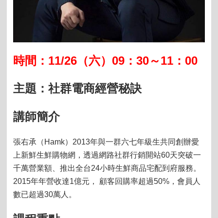
11/26
09
30～11：00
時間：
（六）
：
主題：
社群電商經營秘訣
講師簡介
張右承（Hamk）2013年與一群六七年級生共同創辦愛
上新鮮生鮮購物網，透過網路社群行銷開站60天突破一
千萬營業額、推出全台24小時生鮮商品宅配到府服務。
2015年年營收達1億元， 顧客回購率超過50%，會員人
數已超過30萬人。