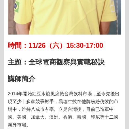
11/26
15:30-17:00
時間：
（六）
主題：全球電商觀察與實戰秘訣
講師簡介
2014年開始紅豆水旋風席捲台灣飲料市場，至今先後出
現至少十多家競爭對手，易珈生技在他牌紛紛仿效的市
場中，維持八成市占率。立足台灣後，目前已進軍中
國、美國、加拿大、澳洲、香港、泰國、印尼等十二國
海外市場。