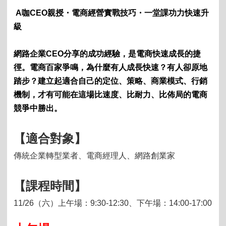
A
咖
CEO
親授・電商經營實戰技巧・一堂課功力快速升
級
網路企業
CEO
分享的成功經驗，是電商快速成長的捷
徑。電商百家爭鳴，為什麼有人成長快速？有人卻原地
踏步？建立起適合自己的定位、策略、商業模式、行銷
機制，才有可能在這場比速度、比耐力、比佈局的電商
競爭中勝出。
【適合對象】
傳統企業轉型業者、電商經理人、網路創業家
【課程時間】
11/26
（六）上午場：
9:30-12:30
、下午場：
14:00-17:00