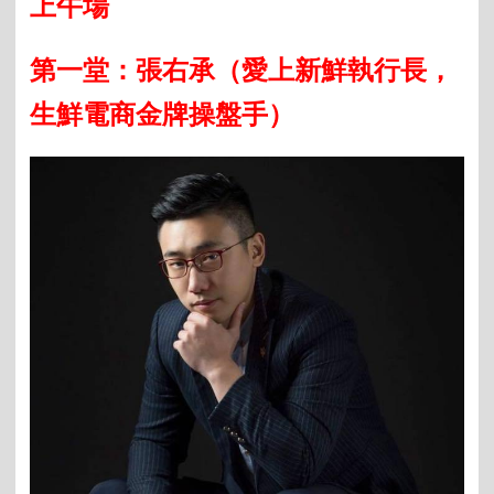
上午場
第一堂：張右承（愛上新鮮執行長，
生鮮電商金牌操盤手）