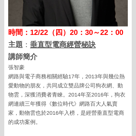
時間：
12/22
（四）
20
：
30
～
22
：
00
主題
：
垂直型電商經營秘訣
講師簡介
張智豪
網路與電子商務相關經驗
17
年，
2013
年與幾位熱
愛動物的朋友，共同成立雙品牌公司狗衣網、動
物雲，深獲消費者青睞。
2014
年至
2016
年，狗衣
網連續三年獲得《數位時代》網路百大人氣賣
家，動物雲也於
2016
年入榜，是經營垂直型電商
的成功案例。