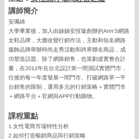
講師簡介
安珮綺
大學畢業後，加入由姊姊安恆璇創辦的
Ann’S
網路
女鞋品牌，大膽改變行銷作法，主動和知名網路
服飾品牌舉辦時尚走秀活動和跨界聯名商品，成
功塑造話題。除了網路銷售，也策劃虛實整合計
畫，在
2012
年在台北設計第一間測試實體門市，
往後的每一年度發展一間門市。打破網路單一平
台銷售的限制，運用多元的行銷策略＋實體門市
＋網路平台＋官網與
APP
行動購物。
課程重點
1.
女性電商市場特性分析
2.
如何打造暢銷商品與行銷策略