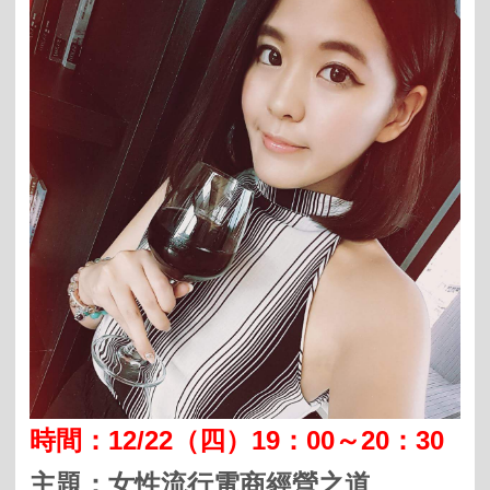
時間：
12/22
（四）
19
：
00
～
20
：
30
主題：
女性流行電商經營之道