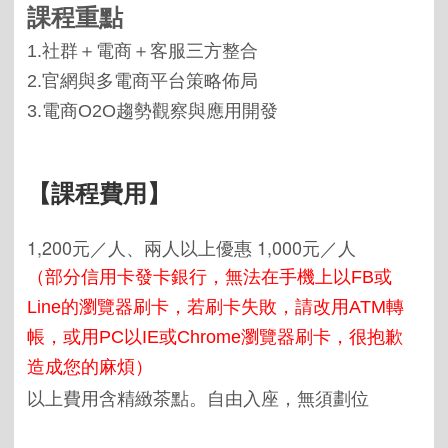
課程重點
1.
社群＋電商＋客服三方整合
2.
官網與多電商平台策略佈局
3.
電商
O2O
趨勢觀察與應用開發
【課程費用】
1,200元
／人、兩人以上優惠
1,000元
／人
（部分信用卡發卡銀行，無法在手機上以
FB
或
Line
的瀏覽器刷卡，若刷卡失敗，請改用
ATM
轉
帳，或用
PC
以
IE
或
Chrome
瀏覽器刷卡，很抱歉
造成您的麻煩）
以上費用含精緻茶點。自由入座，無須劃位