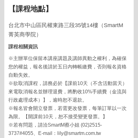
【課程地點】
台北市中山區民權東路三段
35
號
14
樓（
SmartM
菁英商學院）
課程相關資訊
※主辦單位保留本講座講題及講師異動之權利，為確保
您的權益，報名後請於五日內轉帳繳費，否則報名資格
自動失效。
※欲取消課程，請務必於【課前10天（不含活動當天）
來電取消報名並辦理退費，將酌收10%手續費（金流與
行政處理成本）】，逾時恕不退款。
※報名皆會開立發票，若需更改發票，每筆訂單以一次
為限。【開課前10天，恕不接受變更發票。】
※若有問題，請洽SmartM蔡小姐 (02)2515-
3737#4055、E-mail：lily@smartm.com.tw