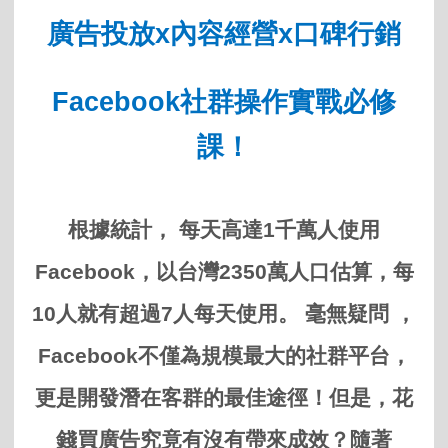
廣告投放
x
內容經營
x
口碑行銷
Facebook
社群操作實戰必修
課！
根據統計，
每天高達
1
千萬人使用
Facebook
，以台灣
2350
萬人口估算，每
10
人就有超過
7
人每天使用。
毫無疑問
，
Facebook
不僅為規模最大的社群平台，
更是開發潛在客群的最佳途徑！但是，花
錢買廣告究竟有沒有帶來成效？隨著