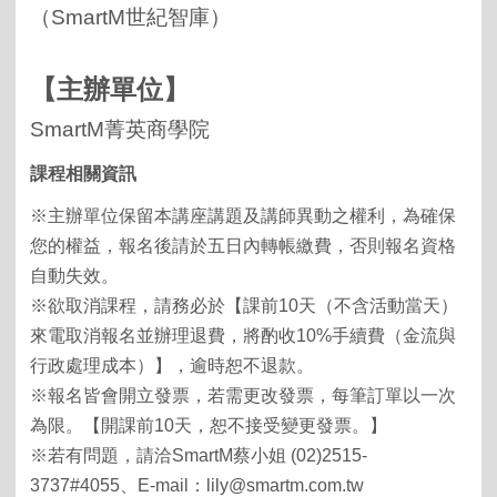
（
SmartM
世紀智庫）
【主辦單位】
SmartM
菁英商學院
課程相關資訊
※主辦單位保留本講座講題及講師異動之權利，為確保
您的權益，報名後請於五日內轉帳繳費，否則報名資格
自動失效。
※欲取消課程，請務必於【課前10天（不含活動當天）
來電取消報名並辦理退費，將酌收10%手續費（金流與
行政處理成本）】，逾時恕不退款。
※報名皆會開立發票，若需更改發票，每筆訂單以一次
為限。【開課前10天，恕不接受變更發票。】
※若有問題，請洽SmartM蔡小姐 (02)2515-
3737#4055、E-mail：lily@smartm.com.tw