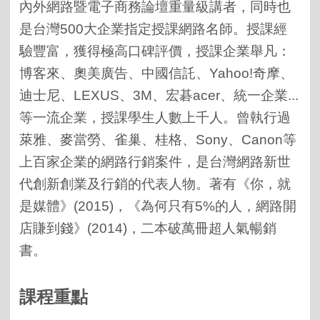
內外網路暨電子商務論壇重量級講者，同時也
是
台灣500大企業指定授課網路名師
。授課經
驗豐富，獲得極高口碑評價，授課企業舉凡
：
博客來、奧美廣告
、中國信託、
Yahoo!
奇摩、
迪士尼、
LEXUS
、
3M
、宏碁
acer
、統一企業...
等一流企業，授課學生人數上千人。曾執行過
萊雅、麥當勞、雀巢、桂格、
Sony
、
Canon
等
上百家企業的網路行銷案件，是台灣網路新世
代創新創業及行銷的代表人物。著有《你，就
是媒體》
(2015)
，《為何只有
5%
的人，網路開
店賺到錢》
(2014)
，二本破萬冊超人氣暢銷
書。
課程重點