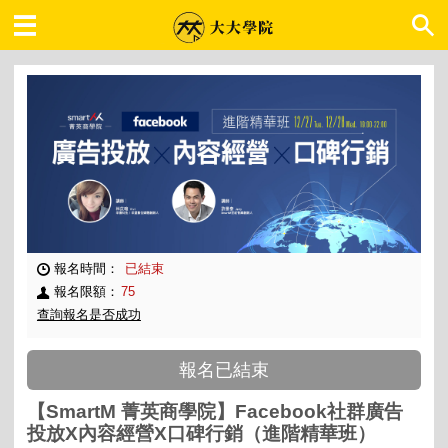
大大學院 職場趨勢
報名時間：
已結束
報名限額：
75
查詢報名是否成功
報名已結束
【SmartM 菁英商學院】Facebook社群廣告
投放X內容經營X口碑行銷（進階精華班）