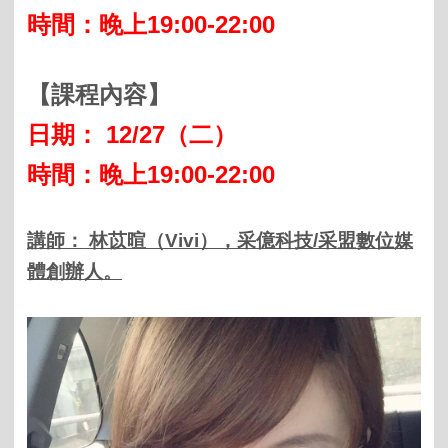
時間：晚上
1
9:00-22:00
【課程內容】
日期：
12/27
（二
）
時間：晚上
1
9:00-22:00
講師：
林苡暄（Vivi），采億科技/采盟數位媒
體創辦人。