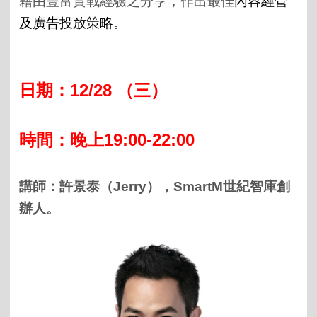
藉由豐富實戰經驗之分享，作出最佳
內容經營
及廣告投放策略。
日期：
12/28
（三
）
時間：晚上
1
9:00-22:00
講師：
許景泰
（
Jerry
），
SmartM
世紀智庫創
辦人。