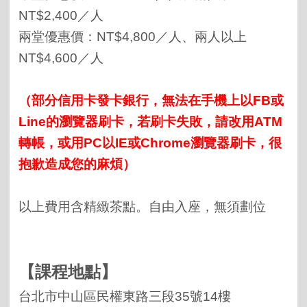
NT$2,400／人
兩堂優惠價：NT$4,800／人、兩人以上
NT$4,600／人
（部分信用卡發卡銀行，無法在手機上以FB或
Line的瀏覽器刷卡，若刷卡失敗，請改用ATM
轉帳，或用PC以IE或Chrome瀏覽器刷卡，很
抱歉造成您的麻煩）
以上費用含精緻茶點。自由入座，無須劃位
【課程地點】
台北市中山區民權東路三段
35
號
14
樓