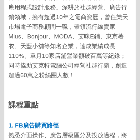
應用程式設計服務。深耕於社群經營、廣告行
銷領域，擁有超過10年之電商資歷，曾任樂天
市場電子商務顧問一職
，
帶領流行線賣家
Mius
、
Bonjour
、
MODA
、艾咪
E
鋪、東京著
衣、天藍小
舖等知名
企業，達成業績成長
110%
、單月
10
家店舖營業額破百萬等紀錄；
同時協助艾克特電腦公司經營社群行銷，創造
超過
60
萬之粉絲團人數！
課程重點
1. FB
廣告購買路徑
熟悉介面操作、廣告層級區分及投放過程，
將