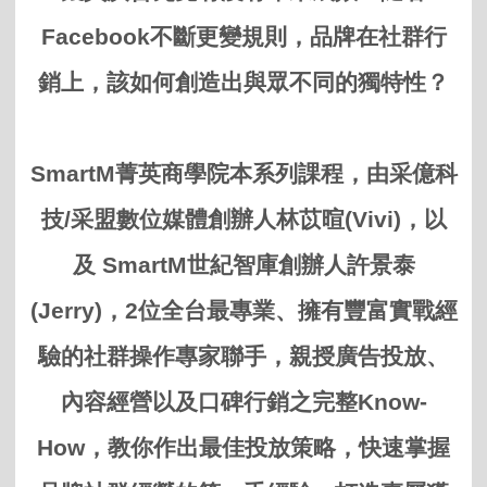
Facebook
不斷更變規則，品牌在社群行
銷上，該如何創造出與眾不同的獨特性？
SmartM
菁英商學院本系列課程，由采億科
技
/
采盟數位媒體創辦人林苡暄
(Vivi)
，以
及
SmartM
世紀智庫創辦人許景泰
(Jerry)
，
2
位全台最專業、擁有豐富實戰經
驗的社群操作專家聯手，親授廣告投放、
內容經營以及口碑行銷之完整
Know-
How
，教你作出最佳投放策略，快速掌握