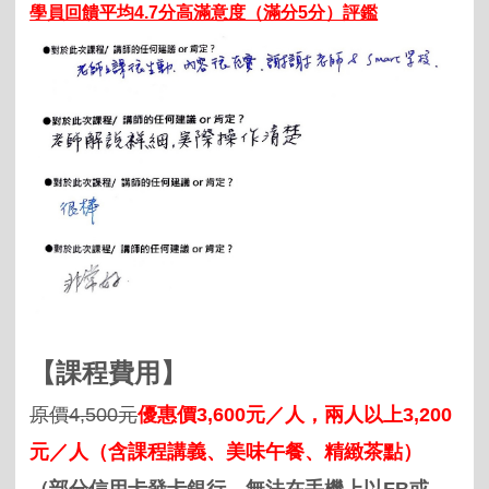
學員回饋平均4.7分高滿意度（滿分5分）評鑑
【
課程
費用】
原價4
,500
元
優惠價3,600元／
人，
兩人以上3,200
元
／
人
（含課程講義、美味午餐、精緻茶點）