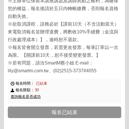
※主辦單位保留本講座講題及講師異動之權利，為確保
您的權益，報名後請於五日內轉帳繳費，否則報名資格
自動失效。
※欲取消課程，請務必於【課前10天（不含活動當天）
來電取消報名並辦理退費，將酌收10%手續費（金流與
行政處理成本）】，逾時恕不退款。
※報名皆會開立發票，若需更改發票，每筆訂單以一次
為限。【開課前10天，恕不接受變更發票。】
※若有問題，請洽SmartM蔡小姐 E-mail：
lily@smartm.com.tw、(02)2515-3737#4055
報名時間：
已結束
報名限額：
30
查詢報名是否成功
報名已結束