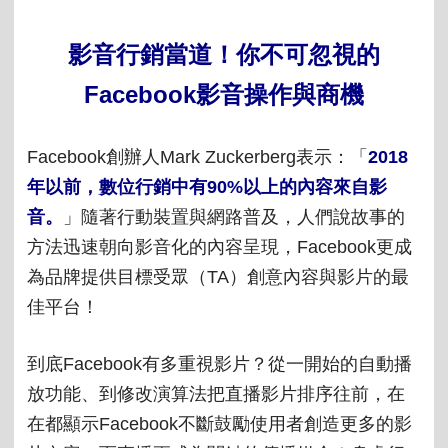
影音行銷當道！你不可忽視的
Facebook
影音操作與商機
Facebook
創辦人
Mark Zuckerberg
表示：「
2018
年以前，數位行銷中有
90%
以上的內容來自影
音。
」
隨著行動裝置與網路普及，人們說故事的
方法迅速朝向影音化的內容呈現，
Facebook
更成
為品牌提供目標受眾（
TA
）創意內容與影片的最
佳平台！
到底
Facebook
有多重視影片？從一開始的自動播
放功能、到修改演算法把直播影片排序往前，在
在都顯示
Facebook
不斷鼓勵使用者創造更多的影