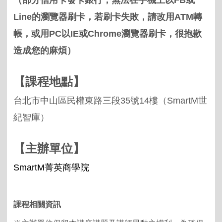
（
部分信用卡發卡銀行，無法在手機上以
FB
或
Line
的瀏覽器刷卡，若刷卡失敗，請改用
ATM
轉
帳，或用
PC
以
IE
或
Chrome
瀏覽器刷卡，很抱歉
造成您的麻煩
）
【課程地點】
台北市中山區民權東路三段
35
號
14
樓（
SmartM
世
紀智庫）
【主辦單位】
SmartM
菁英商學院
課程相關資訊