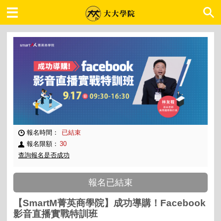
大大學院 職場趨勢
報名時間：
已結束
報名限額：
30
查詢報名是否成功
報名已結束
【SmartM菁英商學院】成功導購！Facebook
影音直播實戰特訓班