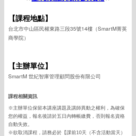
【課程地點】
台北市中山區民權東路三段
35
號
14
樓（
SmartM菁英
商學院
）
【主辦單位】
SmartM
世紀智庫管理顧問股份有限公司
課程相關資訊
※主辦單位保留本講座講題及講師異動之權利，為確保
您的權益，報名後請於五日內轉帳繳費，否則報名資格
自動失效。
※欲取消課程，請務必於【課前10天（不含活動當天）