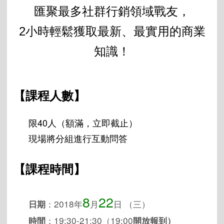
匯聚最多社群行銷領域戰友，
2小時輕鬆獲取最新、最實用的商業
知識！
【課程人數】
限40人（額滿，立即截止）
現場將分組進行互動問答
【課程時間】
8
22
：
2018
年
月
日
（三）
日期
：
19:30-21:30（19:00
時間
開放報到）