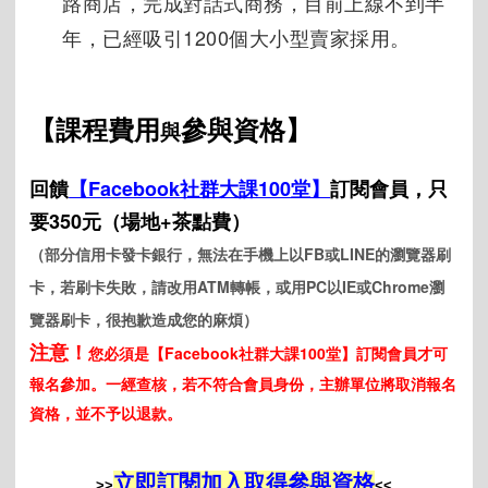
路商店，完成對話式商務，目前上線不到半
年，已經吸引1200個大小型賣家採用。
【課程費用
參與資格】
與
回饋
【Facebook社群大課100堂】
訂閱會員，只
要350元（場地+茶點費）
（部分信用卡發卡銀行，無法在手機上以
FB
或
LINE
的瀏覽器刷
卡，若刷卡失敗，請改用
ATM
轉帳，或用
PC
以
IE
或
Chrome
瀏
覽器刷卡，很抱歉造成您的麻煩）
注意！
您必須是
【Facebook社群大課100堂】訂閱會員才可
報名參加。一
經查核，若不符合會員身份，主辦單位將取消報名
資格，並不予以退款。
立即訂閱加入取得參與資格
>>
<<