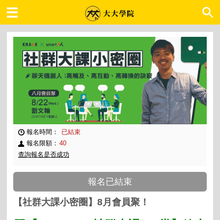
大大學院 職場趨勢
報名時間：
已結束
報名限額：
40
查詢報名是否成功
報名已結束
【社群大課小密圈】8月會員聚！