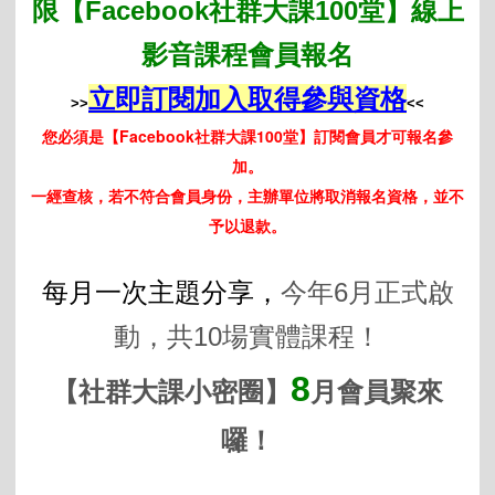
限【Facebook社群大課100堂】線上
影音課程會員報名
立即訂閱加入取得參與資格
>>
<<
您必須是
【Facebook社群大課100堂】訂閱會員才可報名參
加。
一
經查核，若不符合會員身份，主辦單位將取消報名資格，並不
予以退款。
每月一次主題分享，
今年6月正式啟
動，
共10場實體課程！
8
【社群大課小密圈】
月會員聚來
囉！