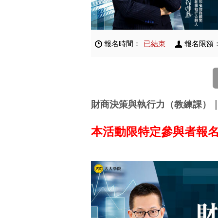
報名時間：
已結束
報名限額
財商決策與執行力（教練課）
本活動限特定參與者報
如未經主辦單位審核通