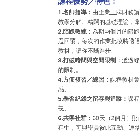
課程優勢／特色：
1.名師指導：
由企業王牌財務
教學分解、精闢的基礎理論，
2.陪跑教練：
為期兩個月的陪
題回覆，每次的作業批改將透
教材，讓你不斷進步。
3.打破時間與空間限制：
透過
的限制。
4.方便複習／練習：
課程教材
感。
5.學習紀錄之留存與追蹤：
課
義。
6.共學社群：
60天（2個月）
程中，可與學員彼此互動、連