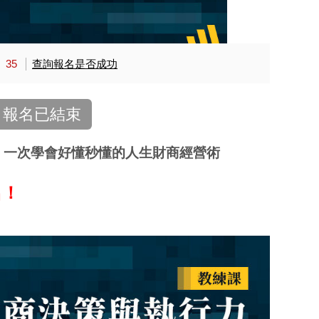
：
35
查詢報名是否成功
報名已結束
｜一次學會好懂秒懂的人生財商經營術
名！
過者，請勿報名！繳費後恕不退費。