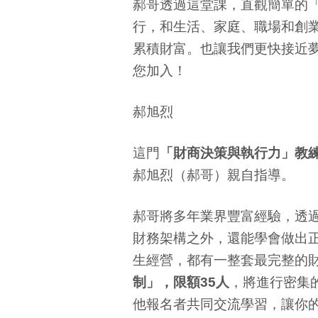
郝哥透過這堂課，直觀簡單的
行，和生活、家庭、職場和創
累積財富。也讓我們更快接近
您加入！
郝旭烈
這門
「財商決策與執行力」教
郝旭烈（郝哥）親自指導。
郝哥將多年業界豐富經驗，透
財務架構之外，還能學會做出
生經營，都有一整套最完整的
制」，限額35人
，將進行密集
他報名者共同交流學習，讓你