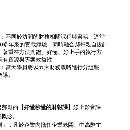
：
：不同於坊間的財務相關課程與書籍，這堂
20多年來的實戰經驗，同時融合郝哥親自設計
，著重在方法具體、好懂、好上手的執行方
既有資源與專案效益性。
：當天學員將以五大財務戰略進行分組報
指導。
過郝哥的
【好懂秒懂的財報課】
線上影音課
表概念。
制」
，凡於企業內擔任企業老闆、中高階主