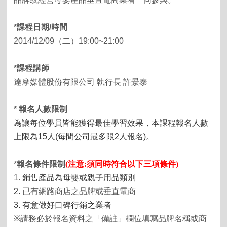
*
課程日期
/
時間
2014/12/09
（二）
19:00~21:00
*
課程講師
達摩媒體股份有限公司 執行長 許景泰
*
報名人數限制
為讓每位學員皆能獲得最佳學習效果，本課程報名人數
上限為
15
人(
每間公司最多限2人報名)。
*
報名條件限制
(
注意
:
須同時符合以下三項條件
)
1.
銷售產品為母嬰或親子用品類別
2.
已有網路商店之品牌或垂直電商
3.
有意做好口碑行銷之業者
※
請務必於報名資料之「備註」欄位填寫品牌名稱或商