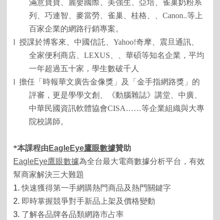
滿意寶寶、麗嬰國際、美強生、亞培、雀巢奶粉系
列、巧連智、麥當勞、雀巢、桂格、、
Canon..
等上
百家企業的網路行銷專案。
l
授課於博客來、中國信託、
Yahoo!
奇摩、震旦通訊、
全家便利商店、
LEXUS
、、華碩等知名企業，平均
一年超過五十家，學生數破千人
l
擔任「時報華文廣告金像獎」及「金手指網路獎」的
評審，更是學學文創、《動腦雜誌》講堂、中廣、
中華民國資訊軟體協會
CISA……
等企業組織與大專
院校講師。
*
本課程由
EagleEye
鷹眼數據
贊助
EagleEye
鷹眼數據
為全台最大電商數據分析平台，有效
幫商家解決三大難題
1.
快速獲得第一手網購熱門商品及熱門關鍵字
2.
即時掌握競爭對手新品上架及價格變動
3.
了解各品牌各品類網路市占率