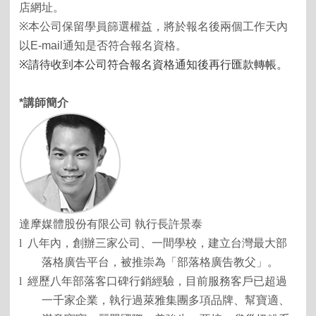
店網址。
※
本公司保留學員篩選權益，將於報名後兩個工作天內
以
E-mail
通知是否符合報名資格。
※
請待收到本公司符合報名資格通知後再行匯款轉帳。
*
講師簡介
達摩媒體股份有限公司 執行長許景泰
l
八年內，創辦三家公司、一間學校，建立台灣最大部
落格廣告平台，被推崇為「部落格廣告教父」。
l
經歷八年部落客口碑行銷經驗，目前服務客戶已超過
一千家企業，執行過萊雅集團多項品牌、幫寶適、