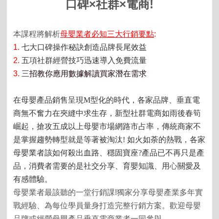
口碑
×
社群
×
電商!
本課程將解析
母嬰業者必知
三大行銷要點
:
1.
七大口碑操作秘訣創造品牌長尾效益
2.
五項社群經營技巧迅速導入免費流量
3.
三
招教你應用數據解讀買家潛在需求
在母嬰產品銷售呈現
M
型化的時代，各家品牌、垂直電
商無不奮力在夾縫中求生存，新型社群電商如雨後春筍
崛起，搶攻五成以上母嬰市場網路市占率，傳統商家不
是掌握趨勢轉型就是等著被淘汰
!
如火如荼的熱戰，各家
母嬰業者該如何殺出血路、穩固寶座
?
產品已不再只是產
品，消費者需要的是社交分享、
育嬰知識、用
心
關愛及
有感體驗。
母嬰業者最該聽的一堂行銷課!獨家分享母嬰產業多年實
戰經驗、為每位學員量身打造完整行銷方案。
歡迎母嬰
品牌或經營母嬰產品垂直電商業者一同參與。