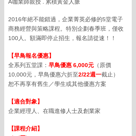
A咖業師親授 . 累積黃金人脈
2016年絕不能錯過，企業菁英必修的5堂電子
商務經營與策略課程。特別企劃春季班，僅收
100人。額滿即停止招生，報名請從速！！
【早鳥報名優惠】
全系列五堂課：
早鳥優惠 6,000元
（原價
10,000元，早鳥優惠六折至
2/22週一
截止）
恕不再享有舊生／學生或其他優惠方案
【適合對象】
企業經理人、在職進修人士及創業家
【課程介紹】