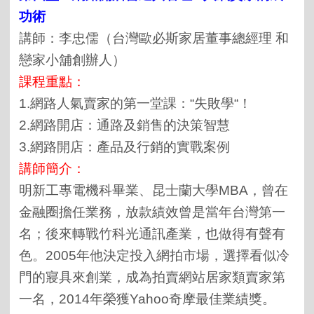
功術
講師：李忠儒（台灣歐必斯家居董事總經理 和
戀家小舖創辦人）
課程重點：
1.網路人氣賣家的第一堂課：“失敗學“！
2.網路開店：通路及銷售的決策智慧
3.網路開店：產品及行銷的實戰案例
講師簡介：
明新工專電機科畢業、昆士蘭大學MBA，曾在
金融圈擔任業務，放款績效曾是當年台灣第一
名；後來轉戰竹科光通訊產業，也做得有聲有
色。2005年他決定投入網拍市場，選擇看似冷
門的寢具來創業，成為拍賣網站居家類賣家第
一名，2014年榮獲Yahoo奇摩最佳業績獎。