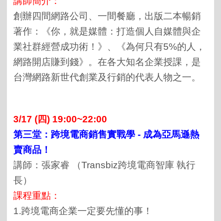
講師簡介：
創辦四間網路公司、一間餐廳，出版二本暢銷
著作：《你，就是媒體：打造個人自媒體與企
業社群經營成功術！》、《為何只有5%的人，
網路開店賺到錢》
。在各大知名企業授課，是
台灣網路新世代創業及行銷的代表人物之一。
3/17 (四) 19:00~22:00
第三堂：跨境電商銷售實戰學
-
成為亞馬遜熱
賣商品！
講師：張家睿 （Transbiz跨境電商智庫 執行
長）
課程重點：
1.跨境電商企業一定要先懂的事！