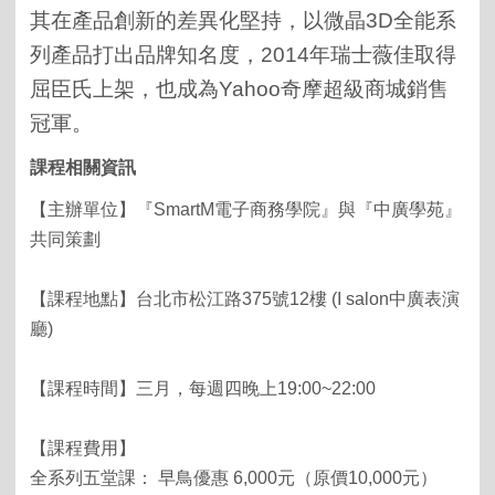
其在產品創新的差異化堅持，以微晶3D全能系
列產品打出品牌知名度，2014年瑞士薇佳取得
屈臣氏上架，也成為Yahoo奇摩超級商城銷售
冠軍。
課程相關資訊
【主辦單位】『SmartM電子商務學院』與『中廣學苑』
共同策劃
【課程地點】台北市松江路375號12樓 (I salon中廣表演
廳)
【課程時間】三月，每週四晚上19:00~22:00
【課程費用】
全系列五堂課： 早鳥優惠 6,000元（原價10,000元）