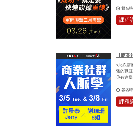
距離...
報名
課程
【商業
<此次講
雜的職涯
你有這樣
報名
課程