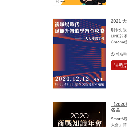
202
刷卡失敗
LINE
Chro
中，...
報名
課程
【20
名區
Smar
大會」商