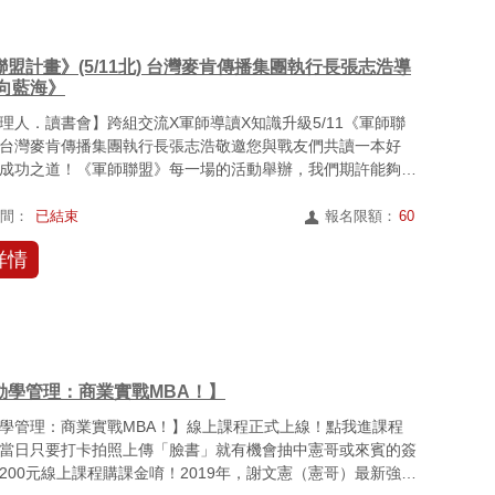
盟計畫》(5/11北) 台灣麥肯傳播集團執行長張志浩導
航向藍海》
理人．讀書會】跨組交流X軍師導讀X知識升級5/11《軍師聯
台灣麥肯傳播集團執行長張志浩敬邀您與戰友們共讀一本好
成功之道！《軍師聯盟》每一場的活動舉辦，我們期許能夠透
業...
時間：
已結束
報名限額：
60
詳情
動學管理：商業實戰MBA！】
學管理：商業實戰MBA！】線上課程正式上線！點我進課程
當日只要打卡拍照上傳「臉書」就有機會抽中憲哥或來賓的簽
200元線上課程購課金唷！2019年，謝文憲（憲哥）最新強檔