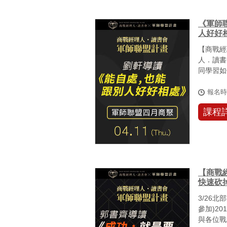
《軍師聯
人好好
【商戰經
人．讀書
同學習如
邀請您，跨
報名
課程
【商戰
快速砍
3/26
參加)2
與各位戰