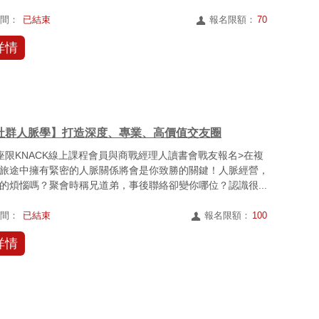
時間：
已結束
報名限額：
70
詳情
社群人脈學】打造深度、專業、高價值交友圈
座限KNACK線上課程會員與商戰經理人讀書會戰友報名>在複
旅途中擁有緊密的人脈關係將會是你致勝的關鍵！人脈經營，
的煩惱嗎？聚會時稱兄道弟，事後聯絡卻變你哪位？認識很...
時間：
已結束
報名限額：
100
詳情