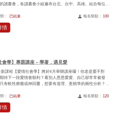
的讀書會，各讀書會小組遍布台北、台中、高雄。結合每位商
時間：
已結束
報名限額：
100
詳情
社會學】專題講座 – 學著，遇見愛
年全新課程【愛情社會學】將於6月舉辦講座囉！你老是愛不對
期待下一段愛情會順利？看別人恩恩愛愛、自己卻常常被發
只有軟性療癒或神回覆，想要有道理、更精準的兩性分析？我
在感...
時間：
已結束
報名限額：
120
詳情