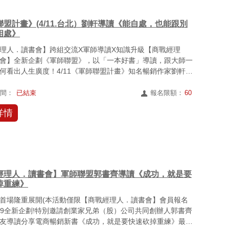
盟計畫》(4/11.台北）劉軒導讀《能自處，也能跟別
相處》
理人．讀書會】跨組交流X軍師導讀X知識升級【商戰經理
會】全新企劃《軍師聯盟》，以「一本好書」導讀，跟大師一
何看出人生廣度！4/11《軍師聯盟計畫》知名暢銷作家劉軒，
組...
時間：
已結束
報名限額：
60
詳情
經理人．讀書會】軍師聯盟郭書齊導讀《成功，就是要
掉重練》
北部首場隆重展開(本活動僅限【商戰經理人．讀書會】會員報名
019全新企劃!特別邀請創業家兄弟（股）公司共同創辦人郭書齊
友導讀分享電商暢銷新書《成功，就是要快速砍掉重練》最近