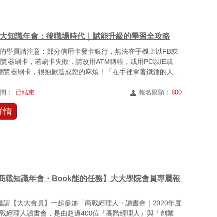
1 大大知識年會：後職場時代｜賦能升級的學習全攻略
的學員請注意：部分信用卡發卡銀行，無法在手機上以FB或
的瀏覽器刷卡，若刷卡失敗，請改用ATM轉帳，或用PC以IE或
me瀏覽器刷卡，很抱歉造成您的麻煩！「在手裡拿著鐵錘的人眼
時間：
已結束
報名限額：
600
詳情
20商戰知識年會・Book能的任務】大大學院會員專屬報
tM邀請【大大會員】一起參加「商戰經理人・讀書會｜2020年度
戰經理人讀書會，是由超過400位「高階經理人」與「創業