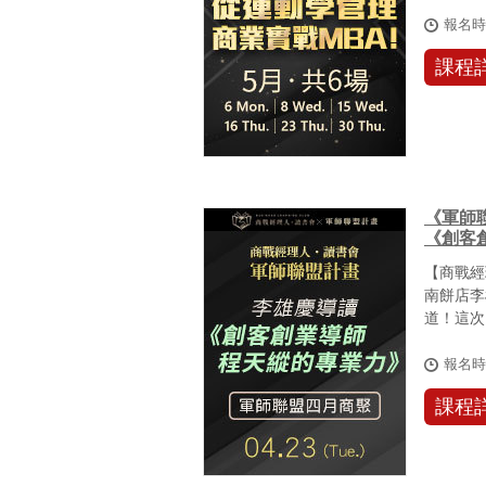
大課【從.
報名
課程
《軍師聯
《創客
【商戰經
南餅店李
道！這次
盟活動，.
報名
課程