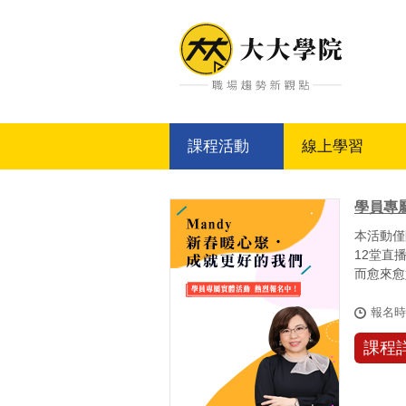
大大學院
課程活動
線上學習
學員專
本活動僅
12堂直
而愈來愈
如何與主.
報名
課程