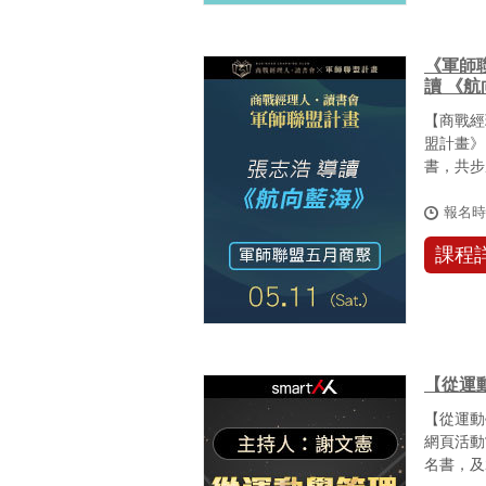
《軍師聯
讀 《
【商戰經
盟計畫》
書，共步
過來自各產
報名
課程
【從運
【從運動
網頁活動
名書，及