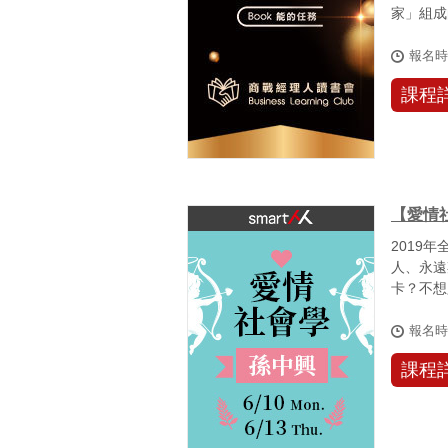
家」組成
業人士...
報名
課程
【愛情
2019
人、永遠
卡？不想
們都希望能
報名
課程