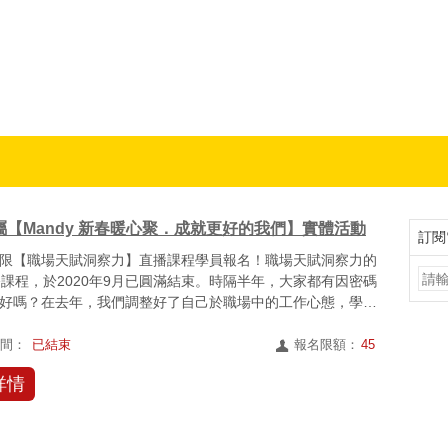
 職場趨勢新觀點
屬【Mandy 新春暖心聚．成就更好的我們】實體活動
訂閱
限【職場天賦洞察力】直播課程學員報名！職場天賦洞察力的
播課程，於2020年9月已圓滿結束。時隔半年，大家都有因密碼
好嗎？在去年，我們調整好了自己於職場中的工作心態，學會
..
時間：
已結束
報名限額：
45
詳情