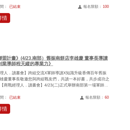
..
時間：
已結束
報名限額：
100
詳情
盟計畫》(4/23.南部）舊振南餅店李雄慶 董事長導讀
創業導師程天縱的專業力》
理人．讀書會】跨組交流X軍師導讀X知識升級香傳百年舊振
雄慶董事長敬邀您與跨組戰友們，共讀一本好書，共步成功之
【商戰經理人．讀書會】4/23(二)正式舉辦南部第一場軍師聯
..
時間：
已結束
報名限額：
60
詳情