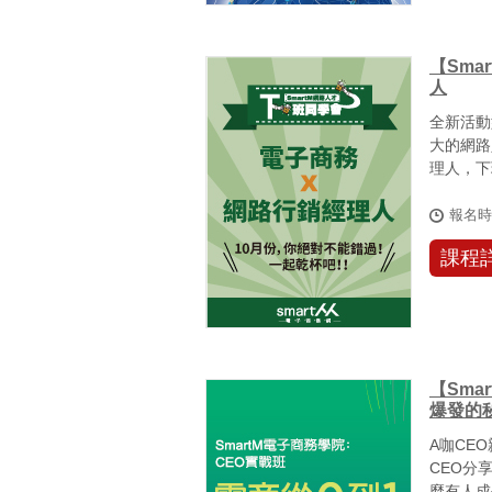
【Sma
人
全新活動
大的網路
理人，下
活動，你可
報名
課程
【Sm
爆發的
A咖CE
CEO分
麼有人成