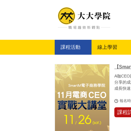
大大學院
課程活動
線上學習
【Sma
A咖CE
分享的成
成長快速
式、行銷機
報名
課程