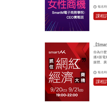
女性市場.
報名
課程
【Sm
你為什麼
播X新電
媒體、廣
潮淘汰或衝
報名
課程