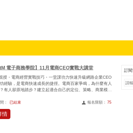
 職場趨勢新觀點
rtM 電子商務學院】11月電商CEO實戰大講堂
訂閱
O親授・電商經營實戰技巧・一堂課功力快速升級網路企業CEO
功經驗，是電商快速成長的捷徑。電商百家爭鳴，為什麼有人
？有人卻原地踏步？建立起適合自己的定位、策略、商業模
制...
時間：
已結束
報名限額：
75
詳情