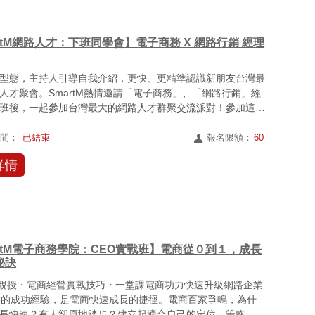
rtM網路人才：下班同學會】電子商務 X 網路行銷 經理
型態，主持人引導自我介紹，更快、更精準認識新朋友台灣最
人才聚會。SmartM熱情邀請「電子商務」、「網路行銷」經
班後，一起參加台灣最大的網路人才群聚交流派對！參加這場
...
時間：
已結束
報名限額：
60
詳情
artM電子商務學院：CEO實戰班】電商從０到１，成長
秘訣
O親授・電商經營實戰技巧・一堂課電商功力快速升級網路企業
享的成功經驗，是電商快速成長的捷徑。電商百家爭鳴，為什
長快速？有人卻原地踏步？建立起適合自己的定位、策略、商