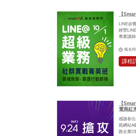
【Sma
LINE
經營LI
專業講師
單！從...
報名
課程
【Sm
電商紅
感謝各位
苑網站A
路企業C