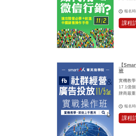
會。中國網
報名
課程
【Sma
班
實機教學
17.1億
牌商最重
報名
課程