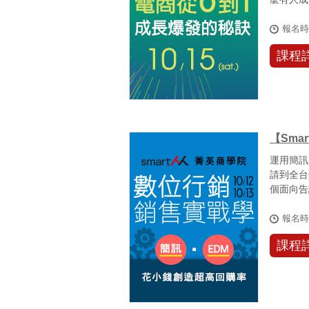
業模式、行
報名
課程
【Sma
運用簡訊
請到全台最
個面向告
報名
課程