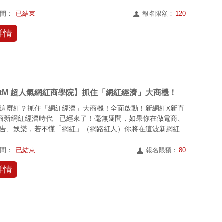
..
時間：
已結束
報名限額：
120
詳情
artM 超人氣網紅商學院】抓住「網紅經濟」大商機！
這麼紅？抓住「網紅經濟」大商機！全面啟動！新網紅X新直
商新網紅經濟時代，已經來了！毫無疑問，如果你在做電商、
告、娛樂，若不懂「網紅」（網路紅人）你將在這波新網紅浪
擊！...
時間：
已結束
報名限額：
80
詳情