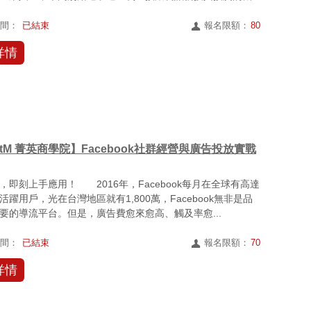
路巨頭...
時間：
已結束
報名限額：
80
詳情
rtM 菁英商學院】Facebook社群經營與廣告投放實戰
，即刻上手應用！ 2016年，Facebook每月在全球有高達
個活躍用戶，光在台灣地區就有1,800萬，Facebook無非是品
要的導流平台。但是，廣告費愈來愈高、觸及率愈...
時間：
已結束
報名限額：
70
詳情