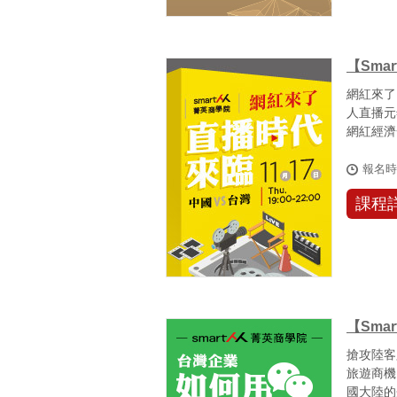
【Sma
網紅來了，
人直播元
網紅經濟
活...
報名
課程
【Sma
搶攻陸客
旅遊商機
國大陸的