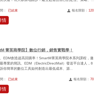
銷...
時間：
已結束
報名限額：
120
詳情
rtM 菁英商學院】數位行銷，銷售實戰學！
、EDM創造超高回購率！SmartM菁英商學院本系列課程，邀
專業的簡訊、EDM（ElectricDirectMail）發送平台達人，8
訴你簡單的數位工具如何創造出最低成本、源...
時間：
已結束
報名限額：
70
詳情