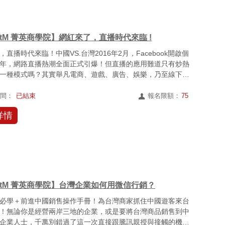
rtM 菁英商學院】網紅來了，直播時代來臨 !
直播時代來臨！中國VS.台灣2016年2月，Facebook開啟個
年，網路直播熱潮全面正式引爆！但直播的應用難道只有炒熱
一種模式嗎？其實舉凡電商、遊戲、廣告、娛樂，乃至線下
時間：
已結束
報名限額：
75
詳情
rtM 菁英商學院】台灣企業如何用微信行銷？
必學＋前進中國銷售操作手冊！為台灣商家抓住中國遊客來台
！無論你是經營兩岸三地的企業，或是要將台灣商品銷售到中
企業人士，千萬別錯過了這一次直接跟騰訊親授與接觸的機