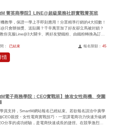
rtM 菁英商學院】LINE@超級業務社群實戰菁英班
@實機教學，保證一學上手即刻應用！分眾精準行銷的4大招數！
NE@只會辦抽獎、送貼圖？千辛萬苦加了好友卻立馬被封鎖？
教你克服Line@3大關卡、將好友變鐵粉、由鐵粉轉換為訂
時間：
已結束
報名限額：
45
詳情
artM電子商務學院：CEO實戰班】搶攻女性商機、突圍
海
學員支持，SmartM網站報名已經結束。若欲報名請洽中廣學
咖CEO親授・女性電商實戰技巧・一堂課電商功力快速升級網
EO分享的成功經驗，是電商快速成長的捷徑。在競爭激烈的